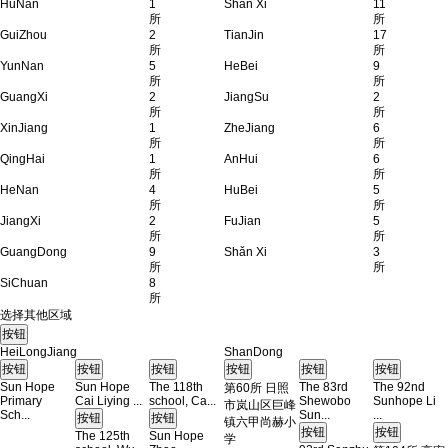
HuNan
1
Shān Xi
11
所
所
GuiZhou
2
TianJin
17
所
所
YunNan
5
HeBei
9
所
所
GuangXi
2
JiangSu
2
所
所
XinJiang
1
ZheJiang
6
所
所
QingHai
1
AnHui
6
所
所
HeNan
4
HuBei
5
所
所
JiangXi
2
FuJian
5
所
所
GuangDong
9
Shǎn Xi
3
所
所
SiChuan
8
所
选择其他区域
HeiLongJiang
ShanDong
Sun Hope
Sun Hope
The 118th
The 83rd
The 92nd
第60所 日照
Primary
Cai Liying ...
school, Ca...
Shewobo
Sunhope Li
市岚山区巨峰
Sch...
Sun...
...
镇六甲尚赫小
The 125th
Sun Hope
学