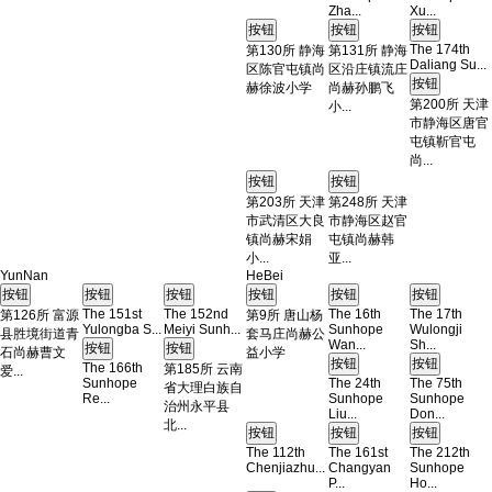
Zha...
Xu...
The 174th
第130所 静海
第131所 静海
Daliang Su...
区陈官屯镇尚
区沿庄镇流庄
赫徐波小学
尚赫孙鹏飞
第200所 天津
小...
市静海区唐官
屯镇靳官屯
尚...
第203所 天津
第248所 天津
市武清区大良
市静海区赵官
镇尚赫宋娟
屯镇尚赫韩
小...
亚...
YunNan
HeBei
The 151st
The 152nd
The 16th
The 17th
第126所 富源
第9所 唐山杨
Yulongba S...
Meiyi Sunh...
Sunhope
Wulongji
县胜境街道青
套马庄尚赫公
Wan...
Sh...
石尚赫曹文
益小学
The 166th
第185所 云南
爱...
Sunhope
The 24th
The 75th
省大理白族自
Re...
Sunhope
Sunhope
治州永平县
Liu...
Don...
北...
The 112th
The 161st
The 212th
Chenjiazhu...
Changyan
Sunhope
P...
Ho...