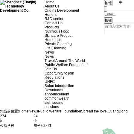
Home
中
About Us
Origins Development
Honors
R&D center
Contact Us
Products
Nutritious Food
Skincare Product
Home Life
Private Cleaning
Life Cleaning
News
News
Travel Around The World
Public Welfare Foundation
Join Us
Opportunity to join
Regulations
UNFC
Salon Introduction
Downloads
announcement
commonwealth
sightseeing
sessions
您当前位置:
Home
News
Public Welfare Foundation
Spread the love.
GuangDong
274
24
所
个
公益学校
省份和区域