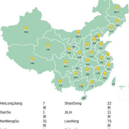
HeiLongJiang
7
ShanDong
22
所
所
GanSu
1
JiLin
11
所
所
NeiMengGu
31
LiaoNing
75
所
所