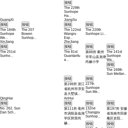
The 229th
Sunhope
Ha...
GuangXi
JiangSu
The 184th
The 207
The 122nd
The 220th
Sunhope
Bowen
Wangru
Sunhope Li...
We...
Sunhop...
Exp...
XinJiang
ZheJiang
The 251st
The 81st
The 141st
第88所 衢州
Sunho...
Guantanfu
Sunhope
市常山县龙绕
a...
Wa...
尚赫小学
The 169th
Sun Meifan...
227th
第198所 浙江
Sunhope
省杭州市淳安
Sun Me...
县大墅镇...
QingHai
AnHui
No. 262, Sun
132nd
第111所 亳州
第197所 安徽
Dan Sch...
Changpu
市涡阳县临湖
省淮南市田家
Sunhop...
学区郭营尚
庵区史院...
赫...