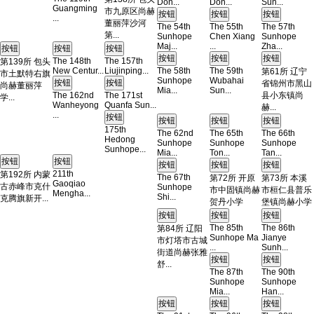
Don...
Don...
Sun...
Guangming
市九原区尚赫
...
董丽萍沙河
The 54th
The 55th
The 57th
第...
Sunhope
Chen Xiang
Sunhope
Maj...
...
Zha...
The 148th
The 157th
第139所 包头
New Centur...
Liujinping...
The 58th
The 59th
第61所 辽宁
市土默特右旗
Sunhope
Wubahai
省锦州市黑山
尚赫董丽萍
Mia...
Sun...
The 162nd
The 171st
县小东镇尚
学...
Wanheyong
Quanfa Sun...
赫...
...
175th
The 62nd
The 65th
The 66th
Hedong
Sunhope
Sunhope
Sunhope
Sunhope...
Mia...
Ton...
Tan...
211th
第192所 内蒙
The 67th
第72所 开原
第73所 本溪
Gaoqiao
古赤峰市克什
Sunhope
市中固镇尚赫
市桓仁县普乐
Mengha...
Shi...
克腾旗新开...
贺丹小学
堡镇尚赫小学
The 85th
The 86th
第84所 辽阳
Sunhope Ma
Jianye
市灯塔市古城
...
Sunh...
街道尚赫张雅
舒...
The 87th
The 90th
Sunhope
Sunhope
Mia...
Han...