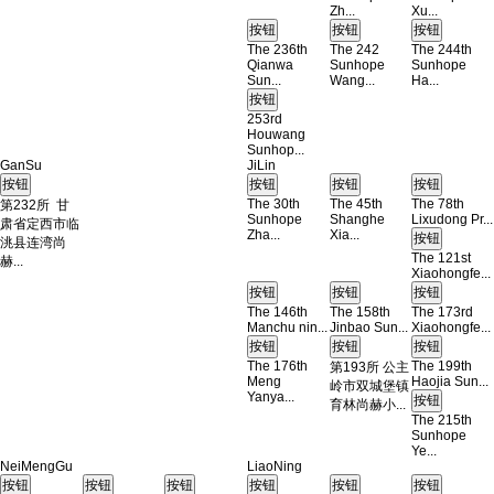
Zh...
Xu...
The 236th
The 242
The 244th
Qianwa
Sunhope
Sunhope
Sun...
Wang...
Ha...
253rd
Houwang
Sunhop...
GanSu
JiLin
The 30th
The 45th
The 78th
第232所 甘
Sunhope
Shanghe
Lixudong Pr...
肃省定西市临
Zha...
Xia...
洮县连湾尚
The 121st
赫...
Xiaohongfe...
The 146th
The 158th
The 173rd
Manchu nin...
Jinbao Sun...
Xiaohongfe...
The 176th
The 199th
第193所 公主
Meng
Haojia Sun...
岭市双城堡镇
Yanya...
育林尚赫小...
The 215th
Sunhope
Ye...
NeiMengGu
LiaoNing