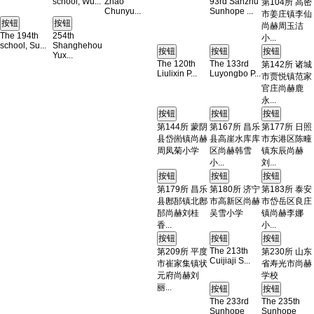
school, Wu...
Zhao
93rd Sanzhu
第104所 高密
Chunyu...
Sunhope ...
市姜庄镇李仙
尚赫周玉洁
The 194th
254th
小...
school, Su...
Shanghehou
Yux...
The 120th
The 133rd
第142所 诸城
Liulixin P...
Luyongbo P...
市贾悦镇范家
官庄尚赫鹿
永...
第144所 蒙阴
第167所 昌乐
第177所 日照
县岱崮镇尚赫
县高崖水库库
市东港区陈疃
周凤菊小学
区尚赫韩雪
镇东辰尚赫
小...
刘...
第179所 昌乐
第180所 济宁
第183所 泰安
县鄌郚镇北鄌
市高新区尚赫
市岱岳区良庄
郚尚赫刘桂
吴雪小学
镇尚赫李娜
香...
小...
The 213th
第209所 平度
第230所 山东
Cuijiaji S...
市崔家集镇状
省寿光市尚赫
元府尚赫刘
学校
丽...
The 233rd
The 235th
Sunhope
Sunhope