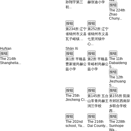
孙翔宇第三
赫张迪小学
初...
The 224th
Zhao
Chuny...
第234所 辽宁
第252所 辽宁
省锦州市义县
省锦州市义县
瓦子峪镇 ...
七里河镇中
心...
HuNan
Shān Xi
The 214th
The 11th
第1所 平顺县
第2所 平顺县
Shanghelia...
Dabaideng
曹家坡尚赫公
常峪村尚赫公
S...
益小学
益小学
The 12th
Jiezhuang
S...
The 25th
第145所 五台
第155所 阳泉
Jincheng Ci...
山常青尚赫王
市郊区西南舁
润兰学校
乡联合学校
西...
The 202nd
The 216th
The 228th
school, Ya...
Dai County...
Sunhope
Wa...