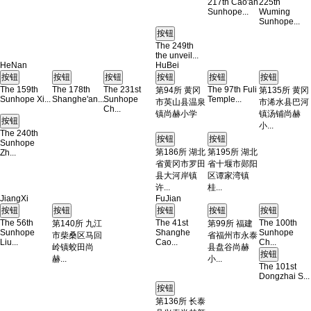
217th Cao'an
225th
Sunhope...
Wuming
Sunhope...
The 249th
the unveil...
HeNan
HuBei
The 159th
The 178th
The 231st
The 97th Fuli
第94所 黄冈
第135所 黄冈
Sunhope Xi...
Shanghe'an...
Sunhope
Temple...
市英山县温泉
市浠水县巴河
Ch...
镇尚赫小学
镇汤铺尚赫
小...
The 240th
Sunhope
第186所 湖北
第195所 湖北
Zh...
省黄冈市罗田
省十堰市郧阳
县大河岸镇
区谭家湾镇
许...
桂...
JiangXi
FuJian
The 56th
The 41st
The 100th
第140所 九江
第99所 福建
Sunhope
Shanghe
Sunhope
市柴桑区马回
省福州市永泰
Liu...
Cao...
Ch...
岭镇蛟田尚
县盘谷尚赫
赫...
小...
The 101st
Dongzhai S...
第136所 长泰