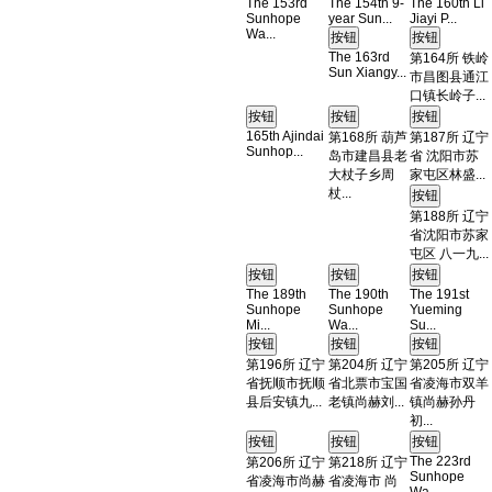
The 153rd
The 154th 9-
The 160th Li
Sunhope
year Sun...
Jiayi P...
Wa...
The 163rd
第164所 铁岭
Sun Xiangy...
市昌图县通江
口镇长岭子...
165th Ajindai
第168所 葫芦
第187所 辽宁
Sunhop...
岛市建昌县老
省 沈阳市苏
大杖子乡周
家屯区林盛...
杖...
第188所 辽宁
省沈阳市苏家
屯区 八一九...
The 189th
The 190th
The 191st
Sunhope
Sunhope
Yueming
Mi...
Wa...
Su...
第196所 辽宁
第204所 辽宁
第205所 辽宁
省抚顺市抚顺
省北票市宝国
省凌海市双羊
县后安镇九...
老镇尚赫刘...
镇尚赫孙丹
初...
The 223rd
第206所 辽宁
第218所 辽宁
Sunhope
省凌海市尚赫
省凌海市 尚
Wa...