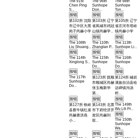
The 91st
The 96th
The 98th
Chen Ping
Sunhope
Sunhope
S...
Don...
Ton...
第102所 沈阳
第103所 辽宁
第105所 辽宁
市辽中区大黑
省凤城市鸡冠
省庄河市塔岭
岗子尚赫小学
山镇尚赫学...
镇尚赫小学
The 108th
The 110th
The 113th
Liu Shuang...
Zhanglan P...
Sunhope Li...
The 114th
The 115th
The 116th
Xinglong S...
Sunhope
Sunhope
Do...
Do...
The 117th
第123所 抚顺
第124所 岫岩
Sunhope
市顺城区尚赫
满族自治县哈
Do...
张玉梅新华
达碑镇沟汤
第...
村...
The 149th
第127所 铁岭
第143所 北票
Wu Lili Pr...
县蔡牛镇红崖
市下府经济开
尚赫唐洪燕
发区尚赫刘
The 150th
小...
双...
Sunhope
Wa...