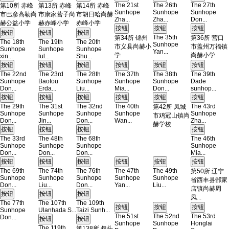
The 21st
The 26th
The 27th
第10所 赤峰
第13所 赤峰
第14所 赤峰
Sunhope
Sunhope
Sunhope
市巴彦高勒尚
市康家营子尚
市胡日哈尚赫
Zha...
Zha...
Don...
赫公益小学
赫赤峰小学
赤峰小学
The 35th
第34所 锦州
第36所 营口
The 18th
The 19th
The 20th
Sunhope
市义县尚赫小
市盖州万福镇
Sunhope
Sunhope
Sunhope
Yan...
学
尚赫小学
xin...
lul...
Shu...
The 22nd
The 23rd
The 28th
The 37th
The 38th
The 39th
Sunhope
Baotou
Sunhope
Sunhope
Sunhope
Dade
Don...
Erda...
Liu...
Mia...
Don...
sunhop...
The 29th
The 31st
The 32nd
The 40th
The 43rd
第42所 凤城
Sunhope
Sunhope
Sunhope
Sunhope
Sunhope
市鸡冠山镇尚
Don...
Jin...
Don...
Wan...
Zha...
赫学校
The 33rd
The 48th
The 68th
The 46th
Sunhope
Sunhope
Sunhope
Sunhope
Don...
Don...
Don...
Mia...
The 69th
The 74th
The 76th
The 47th
The 49th
第50所 辽宁
Sunhope
Sunhope
Sunhope
Sunhope
Sunhope
省西丰县郜家
Don...
Liu...
Don...
Yan...
Liu...
店镇尚赫周
凤...
The 77th
The 107th
The 109th
Sunhope
Ulanhada S...
Taizi Sunh...
The 51st
The 52nd
The 53rd
Don...
Sunhope
Sunhope
Honglai
The 119th
第138所 包头