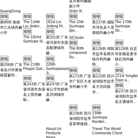
县兴泰尚赫颜
妮小学
GuangDong
Shǎn Xi
The 134th
181st Liu
The 15th
The 170th
第89所 南雄
第137所 咸阳
Liu Jinfen...
Jinfeng Pr...
Sunhope
Sunhope
市江头镇尚赫
市淳化县十里
Qin...
Sh...
小学
塬镇尚赫小学
The 182nd
第201所 广东
SiChuan
Sunhope Si...
省河源市东源
县船塘镇尚
The 80th
第128所 绵阳
第129所 自贡
compound
赫...
市盐亭县两河
市富顺县童寺
Su...
镇共和尚赫
镇石坝尚赫
The 219th
226th
韩...
小...
第208所 广东
Pingze Sun...
Sunhopewang
省吴川市黄坡
Ji...
镇霞蓼尚...
221st Yongtai
第172所 广安
第210所 四川
Town a...
市广安区大龙
省绵阳市盐亭
第243所 广东
第247所 广东
乡尚赫小学
县大兴回族
省河源市东源
省云浮市郁南
第237所 四川
乡...
县上莞尚赫
县历洞镇尚
省绵阳市盐亭
郇...
赫...
县文通镇尚...
239th
第238所 四川
Sunhope
省绵阳市盐亭
Renfen...
县富驿镇雄...
About Us
Travel The World
Products
Community Chest
News