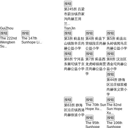
第245所 吕梁
市蔚汾镇乔家
沟尚赫王润
兰...
GuiZhou
TianJin
The 222nd
The 147th
第3所 蓟县别
第4所 蓟县下
第5所 蓟县出
Wengben
Sunhope Li...
山镇陈辛庄尚
营镇段庄尚赫
头岭镇闻马庄
Su...
赫公益小学
公益小学
尚赫公益小学
第6所 宁河县
第7所 蓟县西
第8所 汉沽区
东棘坨镇于京
龙虎峪镇南贾
洒金坨尚赫公
尚赫公益小学
庄尚赫公益小
益小学
学
第44所 静海
区沿庄镇双楼
尚赫张义荣小
学
The 70th Sun
The 82nd
第63所 静海
Hope Xu...
Sun Hope
区沿庄镇西港
Xu...
尚赫徐波小学
The 95th
The 106th
Sunhope
Sunhope