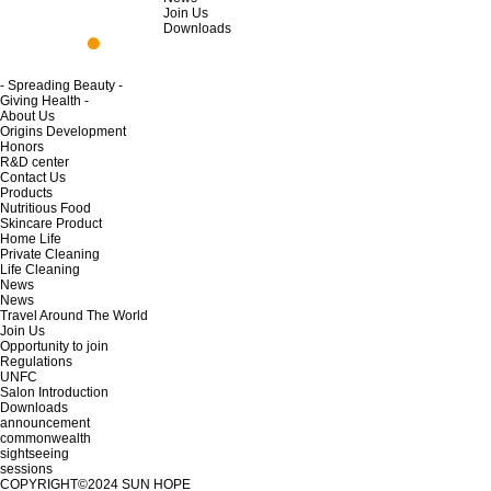
Join Us
Downloads
- Spreading Beauty -
Giving Health -
About Us
Origins Development
Honors
R&D center
Contact Us
Products
Nutritious Food
Skincare Product
Home Life
Private Cleaning
Life Cleaning
News
News
Travel Around The World
Join Us
Opportunity to join
Regulations
UNFC
Salon Introduction
Downloads
announcement
commonwealth
sightseeing
sessions
COPYRIGHT©2024
SUN HOPE