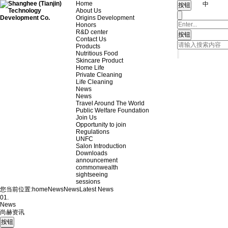
Home
中
About Us
Origins Development
Honors
R&D center
Contact Us
Products
Nutritious Food
Skincare Product
Home Life
Private Cleaning
Life Cleaning
News
News
Travel Around The World
Public Welfare Foundation
Join Us
Opportunity to join
Regulations
UNFC
Salon Introduction
Downloads
announcement
commonwealth
sightseeing
sessions
您当前位置:
home
News
News
Latest News
01.
News
尚赫资讯