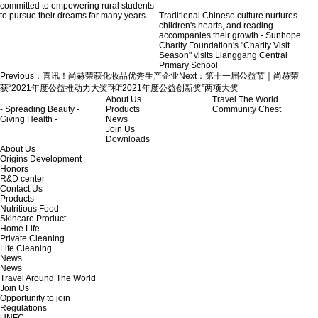
committed to empowering rural students
to pursue their dreams for many years
Traditional Chinese culture nurtures
children's hearts, and reading
accompanies their growth - Sunhope
Charity Foundation's "Charity Visit
Season" visits Lianggang Central
Primary School
Previous：
喜讯！尚赫荣获化妆品优秀生产企业
Next：
第十一届公益节｜尚赫荣
获“2021年度公益推动力大奖”和“2021年度公益创新奖”两项大奖
About Us
Travel The World
- Spreading Beauty -
Products
Community Chest
Giving Health -
News
Join Us
Downloads
About Us
Origins Development
Honors
R&D center
Contact Us
Products
Nutritious Food
Skincare Product
Home Life
Private Cleaning
Life Cleaning
News
News
Travel Around The World
Join Us
Opportunity to join
Regulations