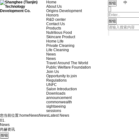
Home
中
About Us
Origins Development
Honors
R&D center
Contact Us
Products
Nutritious Food
Skincare Product
Home Life
Private Cleaning
Life Cleaning
News
News
Travel Around The World
Public Welfare Foundation
Join Us
Opportunity to join
Regulations
UNFC
Salon Introduction
Downloads
announcement
commonwealth
sightseeing
sessions
您当前位置:
home
News
News
Latest News
01.
News
尚赫资讯