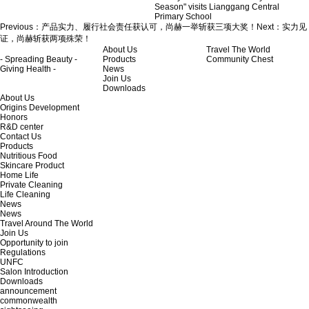
Season" visits Lianggang Central
Primary School
Previous：
产品实力、履行社会责任获认可，尚赫一举斩获三项大奖！
Next：
实力见
证，尚赫斩获两项殊荣！
About Us
Travel The World
- Spreading Beauty -
Products
Community Chest
Giving Health -
News
Join Us
Downloads
About Us
Origins Development
Honors
R&D center
Contact Us
Products
Nutritious Food
Skincare Product
Home Life
Private Cleaning
Life Cleaning
News
News
Travel Around The World
Join Us
Opportunity to join
Regulations
UNFC
Salon Introduction
Downloads
announcement
commonwealth