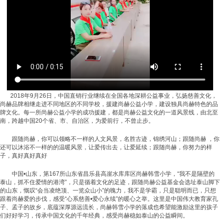
2018年9月26日，中国直销行业继续在全国各地深耕公益事业，弘扬慈善文化，
尚赫品牌相继走进不同地区的不同学校，援建尚赫公益小学，建设独具尚赫特色的品
牌文化。每一所尚赫公益小学的成功援建，都是尚赫公益文化的一道风景线，由北至
南，跨越中国20个省、市、自治区，为爱前行，不曾止步。
跟随尚赫，你可以领略不一样的人文风景，名胜古迹，锦绣河山；跟随尚赫 ，你
还可以沐浴不一样的的温暖风景，让爱传出去，让爱延续；跟随尚赫，你努力的样
子，真好真好真好
中国•山东，第167所山东省昌乐县高崖水库库区尚赫韩雪小学，“我不是隔壁的
泰山，抓不住爱情的港湾”，只是循着文化的足迹，跟随尚赫公益基金会选址泰山脚下
的山东，慨叹“会当凌绝顶、一览众山小”的魄力，我不是学霸，只是聪明而已，只想
跟着尚赫爱的步伐，感受“心系慈善•爱心永续”的暖心之举。这里是中国伟大教育家孔
子、孟子的故乡，底蕴深厚源远流长，尚赫韩雪小学的落成也希望能激励这里的孩子
们好好学习，传承中国文化的千年经典，感受尚赫稳如泰山的公益瞬间。