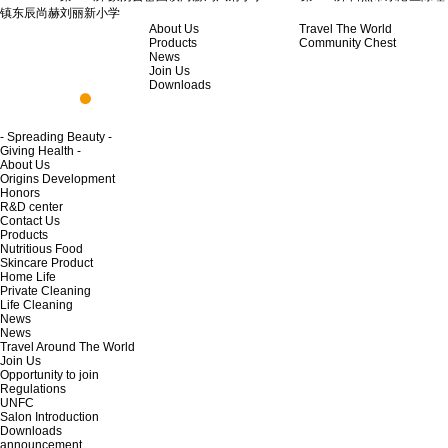
镇东辰尚赫刘丽新小学
About Us
Travel The World
Products
Community Chest
News
Join Us
Downloads
- Spreading Beauty -
Giving Health -
About Us
Origins Development
Honors
R&D center
Contact Us
Products
Nutritious Food
Skincare Product
Home Life
Private Cleaning
Life Cleaning
News
News
Travel Around The World
Join Us
Opportunity to join
Regulations
UNFC
Salon Introduction
Downloads
announcement