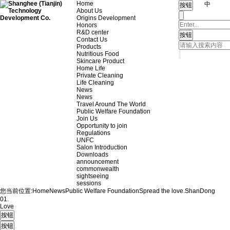
Home
中
About Us
Origins Development
Honors
R&D center
Contact Us
Products
Nutritious Food
Skincare Product
Home Life
Private Cleaning
Life Cleaning
News
News
Travel Around The World
Public Welfare Foundation
Join Us
Opportunity to join
Regulations
UNFC
Salon Introduction
Downloads
announcement
commonwealth
sightseeing
sessions
您当前位置:
Home
News
Public Welfare Foundation
Spread the love.
ShanDong
01.
Love