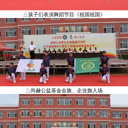
△孩子们表演舞蹈节目《祖国祖国》
△尚赫公益基金会旗、企业旗入场