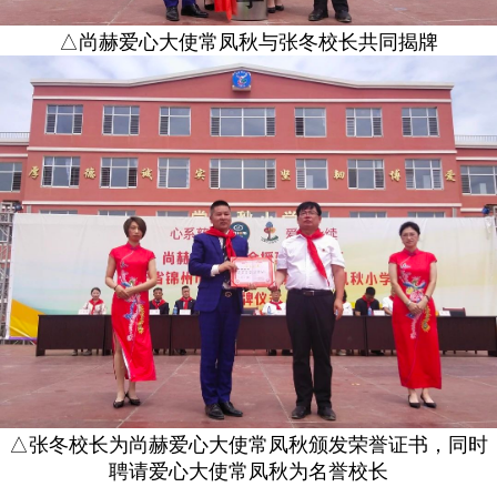
△尚赫爱心大使常凤秋与张冬校长共同揭牌
△张冬校长为尚赫爱心大使常凤秋颁发荣誉证书，同时
聘请爱心大使常凤秋为名誉校长