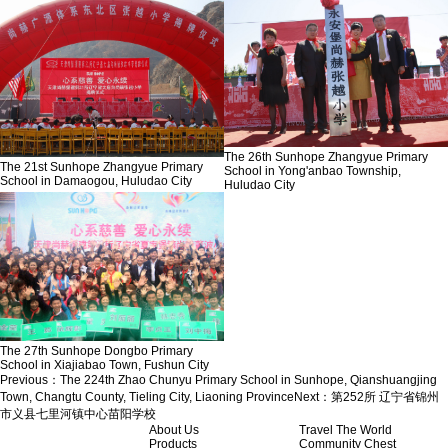
The 26th Sunhope Zhangyue Primary
The 21st Sunhope Zhangyue Primary
School in Yong'anbao Township,
School in Damaogou, Huludao City
Huludao City
The 27th Sunhope Dongbo Primary
School in Xiajiabao Town, Fushun City
Previous：
The 224th Zhao Chunyu Primary School in Sunhope, Qianshuangjing
Town, Changtu County, Tieling City, Liaoning Province
Next：
第252所 辽宁省锦州
市义县七里河镇中心苗阳学校
About Us
Travel The World
Products
Community Chest