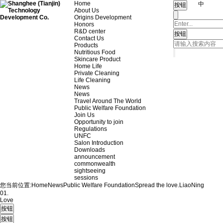
Home
中
About Us
Origins Development
Honors
R&D center
Contact Us
Products
Nutritious Food
Skincare Product
Home Life
Private Cleaning
Life Cleaning
News
News
Travel Around The World
Public Welfare Foundation
Join Us
Opportunity to join
Regulations
UNFC
Salon Introduction
Downloads
announcement
commonwealth
sightseeing
sessions
您当前位置:
Home
News
Public Welfare Foundation
Spread the love.
LiaoNing
01.
Love