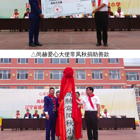
△尚赫爱心大使常凤秋捐助善款