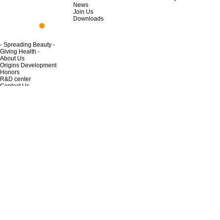
News
Join Us
Downloads
- Spreading Beauty -
Giving Health -
About Us
Origins Development
Honors
R&D center
Contact Us
Products
Nutritious Food
Skincare Product
Home Life
Private Cleaning
Life Cleaning
News
News
Travel Around The World
Join Us
Opportunity to join
Regulations
UNFC
Salon Introduction
Downloads
announcement
commonwealth
sightseeing
sessions